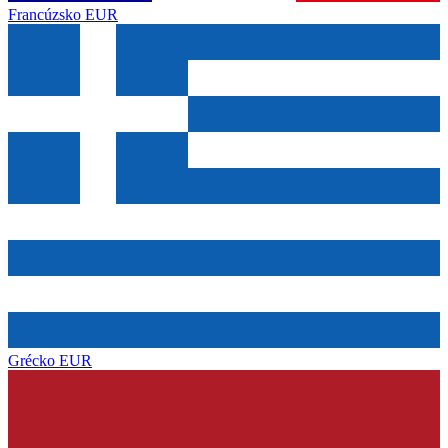
Francúzsko
EUR
Grécko
EUR