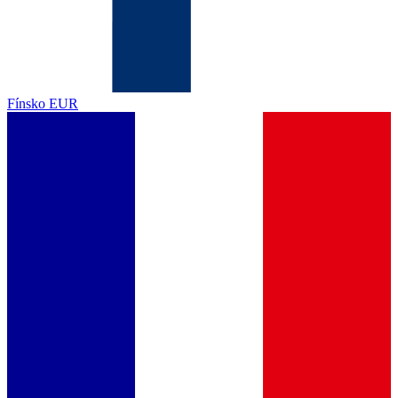
Fínsko
EUR