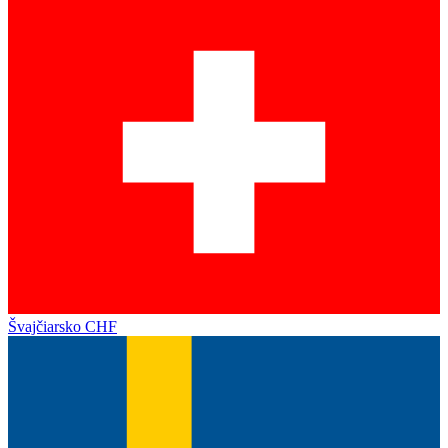
Švajčiarsko
CHF