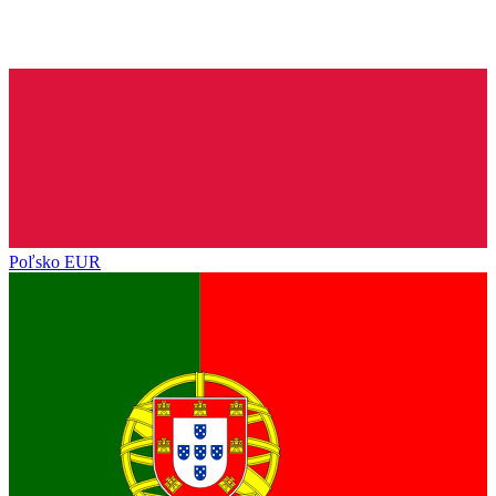
Poľsko
EUR