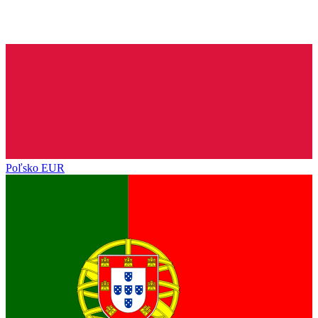
Poľsko
EUR