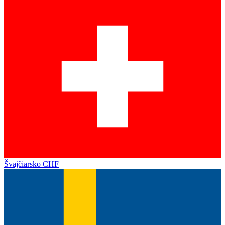
Švajčiarsko
CHF