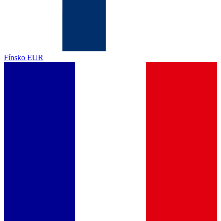
Fínsko
EUR