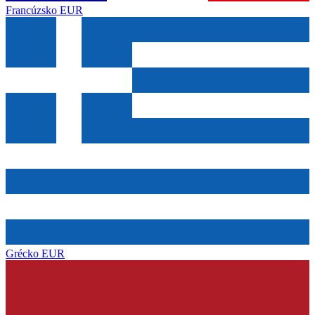
Francúzsko
EUR
Grécko
EUR