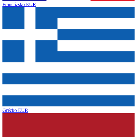
Francúzsko
EUR
Grécko
EUR