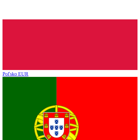
Poľsko
EUR