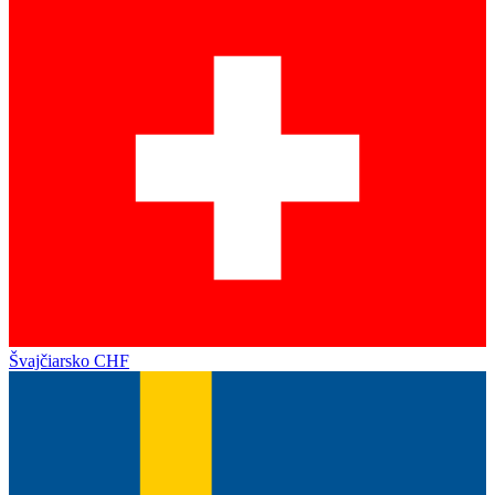
Švajčiarsko
CHF