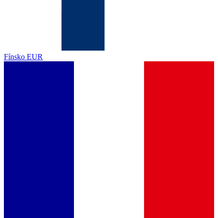
Fínsko
EUR