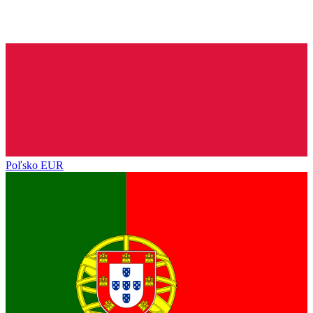
Poľsko
EUR