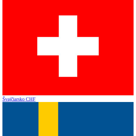
Švajčiarsko
CHF