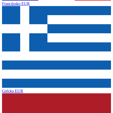
Francúzsko
EUR
Grécko
EUR