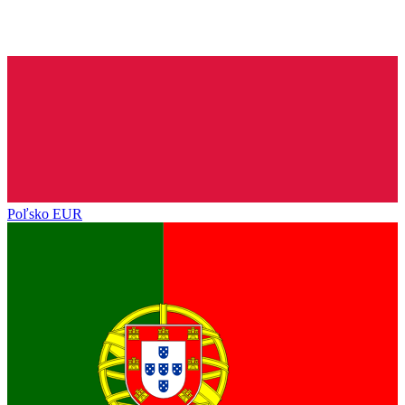
Poľsko
EUR