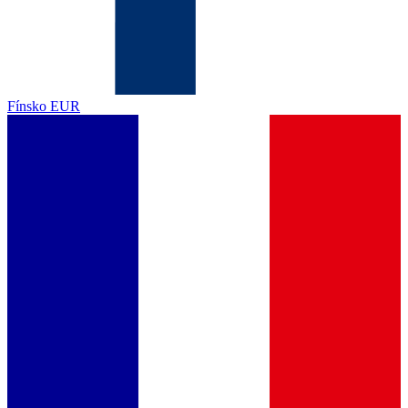
Fínsko
EUR