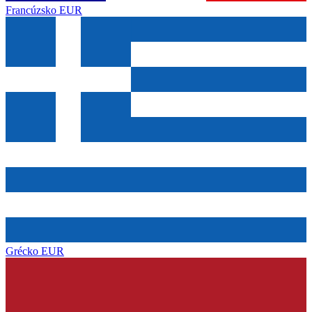
Francúzsko
EUR
Grécko
EUR