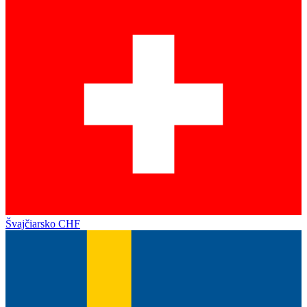
Švajčiarsko
CHF