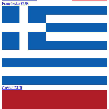
Francúzsko
EUR
Grécko
EUR