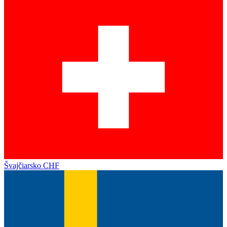
Švajčiarsko
CHF