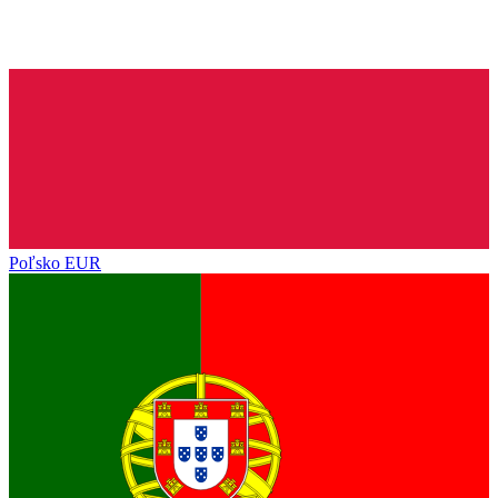
Poľsko
EUR