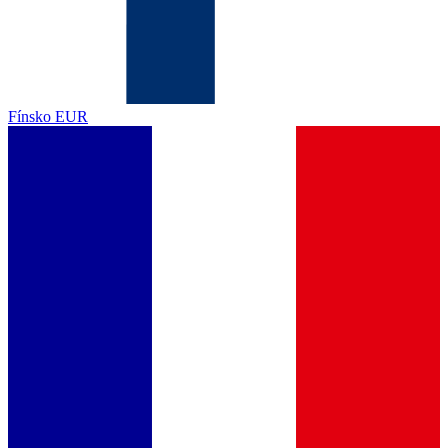
Fínsko
EUR