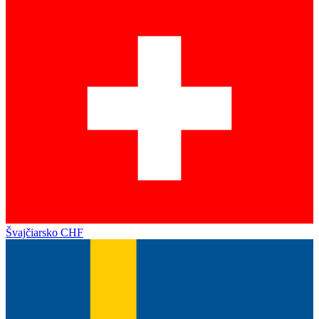
Švajčiarsko
CHF