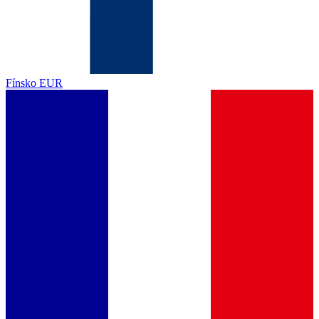
Fínsko
EUR