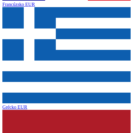
Francúzsko
EUR
Grécko
EUR