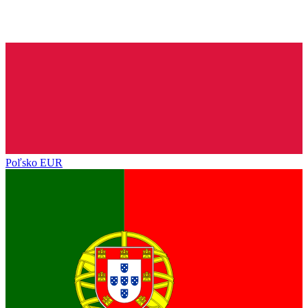
Poľsko
EUR